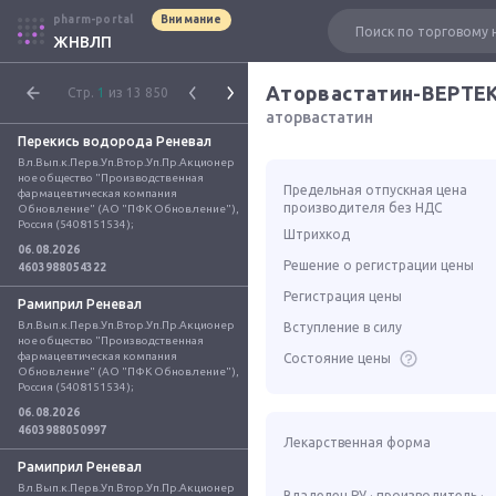
pharm-portal
Внимание
ЖНВЛП
Аторвастатин-ВЕРТЕ
Стр.
1
из 13 850
аторвастатин
Перекись водорода Реневал
Вл.Вып.к.Перв.Уп.Втор.Уп.Пр.Акционер
ное общество "Производственная 
Предельная отпускная цена
фармацевтическая компания 
производителя без НДС
Обновление" (АО "ПФК Обновление"), 
Россия (5408151534);
Штрихкод
06.08.2026
Решение о регистрации цены
4603988054322
Регистрация цены
Рамиприл Реневал
Вл.Вып.к.Перв.Уп.Втор.Уп.Пр.Акционер
Вступление в силу
ное общество "Производственная 
фармацевтическая компания 
Состояние цены
Обновление" (АО "ПФК Обновление"), 
Россия (5408151534);
06.08.2026
4603988050997
Лекарственная форма
Рамиприл Реневал
Вл.Вып.к.Перв.Уп.Втор.Уп.Пр.Акционер
Владелец РУ · производитель ·