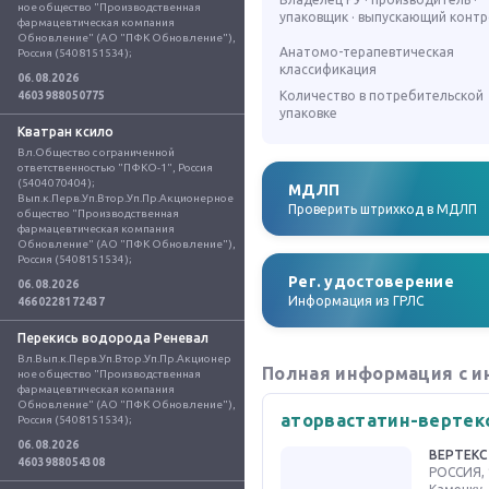
ное общество "Производственная 
упаковщик · выпускающий конт
фармацевтическая компания 
Обновление" (АО "ПФК Обновление"), 
Анатомо-терапевтическая
Россия (5408151534);
классификация
06.08.2026
Количество в потребительской
4603988050775
упаковке
Кватран ксило
Вл.Общество с ограниченной 
ответственностью "ПФКО-1", Россия 
(5404070404); 
МДЛП
Вып.к.Перв.Уп.Втор.Уп.Пр.Акционерное 
Проверить штрихкод в МДЛП
общество "Производственная 
фармацевтическая компания 
Обновление" (АО "ПФК Обновление"), 
Россия (5408151534);
Рег. удостоверение
06.08.2026
Информация из ГРЛС
4660228172437
Перекись водорода Реневал
Вл.Вып.к.Перв.Уп.Втор.Уп.Пр.Акционер
Полная информация с и
ное общество "Производственная 
фармацевтическая компания 
Обновление" (АО "ПФК Обновление"), 
аторвастатин-вертек
Россия (5408151534);
06.08.2026
ВЕРТЕКС
4603988054308
РОССИЯ, 