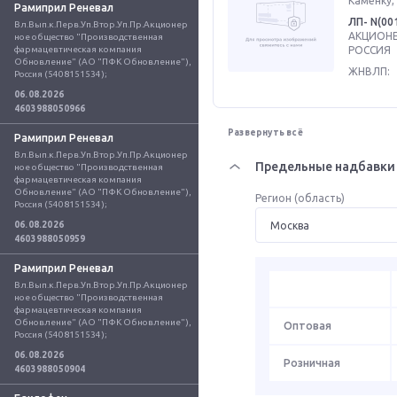
Каменку, 
Рамиприл Реневал
ЛП- N(00
Вл.Вып.к.Перв.Уп.Втор.Уп.Пр.Акционер
АКЦИОНЕ
ное общество "Производственная 
фармацевтическая компания 
РОССИЯ
Обновление" (АО "ПФК Обновление"), 
ЖНВЛП:
Россия (5408151534);
06.08.2026
4603988050966
Развернуть всё
Рамиприл Реневал
Вл.Вып.к.Перв.Уп.Втор.Уп.Пр.Акционер
Предельные надбавки 
ное общество "Производственная 
фармацевтическая компания 
Обновление" (АО "ПФК Обновление"), 
Регион (область)
Россия (5408151534);
06.08.2026
4603988050959
Рамиприл Реневал
Вл.Вып.к.Перв.Уп.Втор.Уп.Пр.Акционер
ное общество "Производственная 
фармацевтическая компания 
Обновление" (АО "ПФК Обновление"), 
Оптовая
Россия (5408151534);
06.08.2026
Розничная
4603988050904