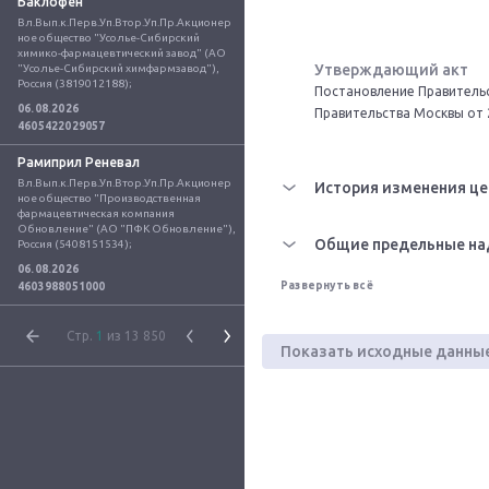
Баклофен
Вл.Вып.к.Перв.Уп.Втор.Уп.Пр.Акционер
ное общество "Усолье-Сибирский 
химико-фармацевтический завод" (АО 
Утверждающий акт
"Усолье-Сибирский химфармзавод"), 
Россия (3819012188);
Постановление Правительс
06.08.2026
Правительства Москвы от 
4605422029057
Рамиприл Реневал
Вл.Вып.к.Перв.Уп.Втор.Уп.Пр.Акционер
История изменения це
ное общество "Производственная 
фармацевтическая компания 
Обновление" (АО "ПФК Обновление"), 
Общие предельные на
Россия (5408151534);
06.08.2026
Развернуть всё
4603988051000
Стр.
1
из 13 850
Показать исходные данны