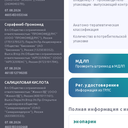
(2634040279);
упаковщик · выпускающий конт
07.08.2026
4605453053366
Сорафениб-Промомед
Анатомо-терапевтическая
классификация
Вл.Общество с ограниченной 
ответственностью "ПРОМОМЕД РУС" 
Количество в потребительской
(ООО "ПРОМОМЕД РУС"), Россия 
упаковке
(7701379527); Перв.Уп.Пр.Акционерное 
Общество "Биохимик" (АО 
"Биохимик"), Россия (1325030352); 
Вып.к.Втор.Уп.Общество с ограниченной 
ответственностью "АРТСЕЛЛЕНС" (ООО 
МДЛП
"АРТСЕЛЛЕНС"), Россия (9723191794);
Проверить штрихкод в МДЛП
07.08.2026
4610512790205
САЛИЦИЛОВАЯ КИСЛОТА
Рег. удостоверение
Вл.Общество с ограниченной 
Информация из ГРЛС
ответственностью "Женел РД" (ООО 
"Женел РД"), Россия (4001011161); 
Вып.к.Перв.Уп.Втор.Уп.Пр.Открытое 
акционерное общество 
"Самарамедпром" (ОАО 
Полная информация с и
"Самарамедпром"), Россия 
(6335003533);
энопарин
07.08.2026
4603933002668