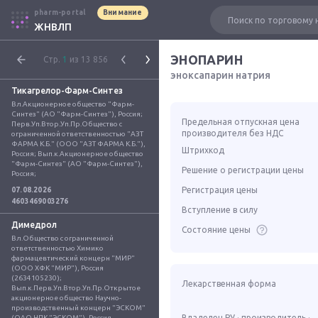
pharm-portal
Внимание
ЖНВЛП
ЭНОПАРИН
Стр.
1
из 13 856
эноксапарин натрия
Тикагрелор-Фарм-Синтез
Вл.Акционерное общество "Фарм-
Синтез" (АО "Фарм-Синтез"), Россия; 
Предельная отпускная цена
Перв.Уп.Втор.Уп.Пр.Общество с 
производителя без НДС
ограниченной ответственностью "АЗТ 
ФАРМА К.Б." (ООО "АЗТ ФАРМА К.Б."), 
Штрихкод
Россия; Вып.к.Акционерное общество 
"Фарм-Синтез" (АО "Фарм-Синтез"), 
Решение о регистрации цены
Россия;
Регистрация цены
07.08.2026
4603469003276
Вступление в силу
Димедрол
Состояние цены
Вл.Общество с ограниченной 
ответственностью Химико 
фармацевтический концерн "МИР" 
(ООО ХФК "МИР"), Россия 
(2634105230); 
Лекарственная форма
Вып.к.Перв.Уп.Втор.Уп.Пр.Открытое 
акционерное общество Научно-
производственный концерн "ЭСКОМ" 
Владелец РУ · производитель ·
(ОАО НПК "ЭСКОМ"), Россия 