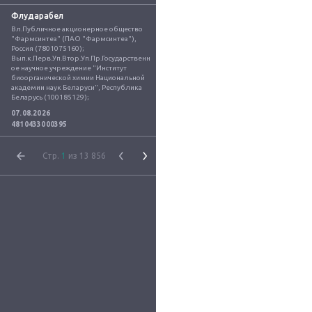
Флударабел
Вл.Публичное акционерное общество 
"Фармсинтез" (ПАО "Фармсинтез"), 
Россия (7801075160); 
Вып.к.Перв.Уп.Втор.Уп.Пр.Государственн
ое научное учреждение "Институт 
биоорганической химии Национальной 
академии наук Беларуси", Республика 
Беларусь (100185129);
07.08.2026
4810433000395
Стр.
1
из 13 856