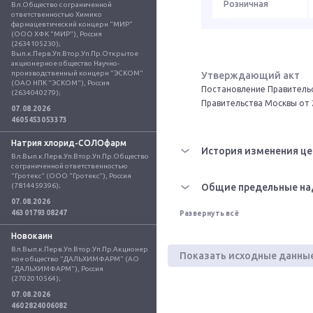
Розничная
Вл.Общество с ограниченной 
ответственностью Химико 
фармацевтический концерн "МИР" 
(ООО ХФК "МИР"), Россия 
(2634105230); 
Вып.к.Перв.Уп.Втор.Уп.Пр.Открытое 
акционерное общество Научно-
производственный концерн "ЭСКОМ" 
Утверждающий акт
(ОАО НПК "ЭСКОМ"), Россия 
Постановление Правительс
(2634040279);
Правительства Москвы от 
07.08.2026
4605453053373
Натрия хлорид-СОЛОфарм
История изменения це
Вл.Вып.к.Перв.Уп.Втор.Уп.Пр.Общество 
с ограниченной ответственностью 
"Гротекс" (ООО "Гротекс"), Россия 
(7814459396);
Общие предельные на
07.08.2026
4630179308247
Развернуть всё
Новокаин
Вл.Вып.к.Перв.Уп.Втор.Уп.Пр.Акционер
Показать исходные данны
ное общество "ДАЛЬХИМФАРМ" (АО 
"ДАЛЬХИМФАРМ"), Россия 
(2702010564);
07.08.2026
4602824006082