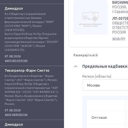
БИОХИМ
РОССИЯ, 
Димедрол
г.Саранск
Вл.Общество с ограниченной 
ответственностью Химико 
ЛП-0072
фармацевтический концерн "МИР" 
ОБЩЕСТВ
(ООО ХФК "МИР"), Россия 
ОТВЕТСТ
(2634105230); 
РОССИЯ
Вып.к.Перв.Уп.Втор.Уп.Пр.Открытое 
акционерное общество Научно-
ЖНВЛП:
производственный концерн "ЭСКОМ" 
(ОАО НПК "ЭСКОМ"), Россия 
(2634040279);
Развернуть всё
07.08.2026
4605453053380
Предельные надбавки 
Тикагрелор-Фарм-Синтез
Вл.Акционерное общество "Фарм-
Регион (область)
Синтез" (АО "Фарм-Синтез"), Россия; 
Перв.Уп.Втор.Уп.Пр.Общество с 
ограниченной ответственностью "АЗТ 
ФАРМА К.Б." (ООО "АЗТ ФАРМА К.Б."), 
Россия; Вып.к.Акционерное общество 
"Фарм-Синтез" (АО "Фарм-Синтез"), 
Россия;
07.08.2026
4603469003306
Оптовая
Димедрол