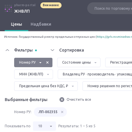
pharm-portal
Внимание
ЖНВЛП
Цены
Надбавки
Источник:
Государственный реестр предельных отпускных цен
(
https://grls.rosminzdrav.
Фильтры
Сортировка
Номер РУ
Состояние цены
Регистрация
МНН (ЖНВЛП)
Владелец РУ · производитель · упаков
Предельная цена без НДС, ₽
Номер решения по регис
Выбранные фильтры
Очистить все
Номер РУ:
ЛП-002355
Показывать по
10
Результаты
:
1 – 5 из 5